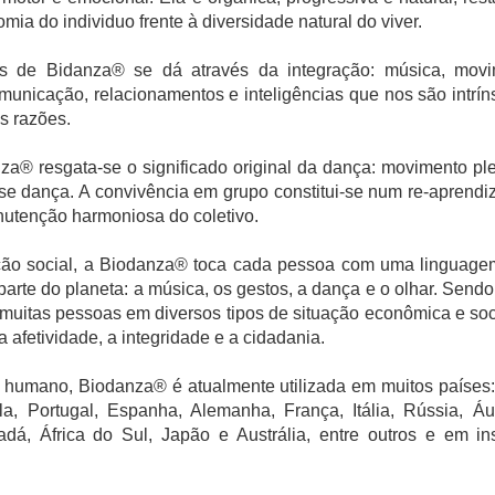
mia do individuo frente à diversidade natural do viver.
os de Bidanza
®
se dá através da integração: música, movim
 comunicação, relacionamentos e inteligências que nos são int
s razões.
nza
®
resgata-se o significado original da dança: movimento pl
se dança. A convivência em grupo constitui-se num re-aprendi
anutenção harmoniosa do coletivo
.
ação social, a Biodanza® toca cada pessoa com uma linguag
arte do planeta: a música, os gestos, a dança e o olhar. Send
r muitas pessoas em diversos tipos de situação econômica e so
afetividade, a integridade e a cidadania.
o humano, Biodanza
®
é atualmente utilizada em muitos países: 
a, Portugal, Espanha, Alemanha, França, Itália, Rússia, Áus
á, África do Sul, Japão e Austrália, entre outros e em ins