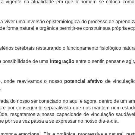
rica vigente na atualidade em que o homem se coloca como 
a viver uma inversão epistemiologica do processo de aprendiz
de forma natural e orgânica permitir-se construir sua própria exp
sférios cerebrais restaurando o funcionamento fisiológico natur
 a possibilidade de uma
integração
entre o sentir, pensar e agi
xto, onde reavivamos o nosso
potencial afetivo
de vinculaçã
.
rada do nosso ser conectado no aqui e agora, dentro de um amb
s e por conseguinte separativista que nos mantem num estado
aúde, resgatamos a nossa capacidade de vinculação saudáve
ue por sua vez passa a se expressar no nosso dia-a-dia.
motor e emocional. Ela e orgânica, progressiva e natural, res