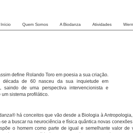
Início
Quem Somos
A Biodanza
Atividades
Werne
assim define Rolando Toro em poesia a sua criação.
a década de 60 nasceu da sua inquietude em
, saindo de uma perspectiva intervencionista e
um sistema profilático.
odanza® há conceitos que vão desde a Biologia à Antropologia,
-se a buscar na neurociência e física quântica novas conexões
ispõe o homem como parte de igual e semelhante valor de v