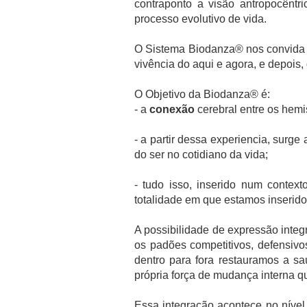
contraponto a visão antropocênt
processo evolutivo de vida.
O Sistema Biodanza
®
nos convida 
vivência do aqui e agora, e depois, 
O Objetivo da Biodanza
®
é:
- a
conexão
cerebral entre os hemi
- a partir dessa experiencia, surge
do ser no cotidiano da vida;
- tudo isso, inserido num conte
totalidade em que estamos inserido
A possibilidade de expressão integ
os padões competitivos, defensivo
dentro para fora restauramos a s
própria força de mudança interna q
Essa integração acontece no nível 