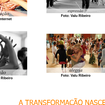
Foto: Valu Ribeiro
nternet
Foto: Valu Ribeiro
 Ribeiro
A TRANSFORMAÇÃO NASCE